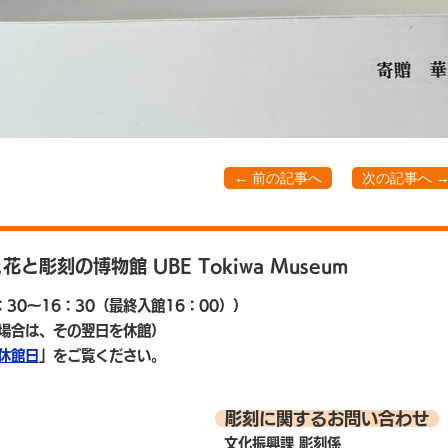
← 前の記事へ
次の記事へ 
と花と彫刻の博物館
UBE Tokiwa Museum
30～16：30（最終入館16：00））
場合は、その翌日を休館）
休館日
」をご覧ください。
彫刻に関するお問い合わせ
文化振興課 彫刻係