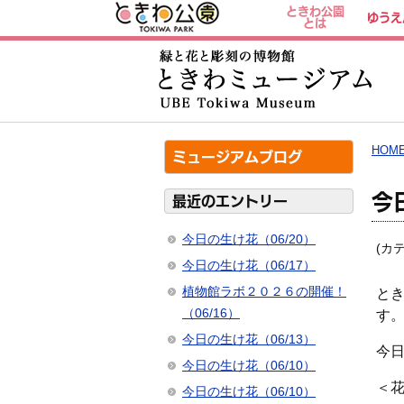
ときわ公園
ゆうえ
とは
HOM
ミュージアムブログ
今
最近のエントリー
今日の生け花（06/20）
(カ
今日の生け花（06/17）
植物館ラボ２０２６の開催！
と
（06/16）
す
今日の生け花（06/13）
今
今日の生け花（06/10）
＜
今日の生け花（06/10）