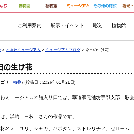
んち
動物園
植物館
ミュージアム
その他の施設
観光・
ご利用案内
展示・イベント
彫刻
植物館
E
>
ときわミュージアム
>
ミュージアムブログ
> 今日の生け花
日の生け花
テゴリ：
植物
) (投稿日：2026年01月21日)
きわミュージアム本館入り口では、華道家元池坊宇部支部二彩
。
日は、浜崎 三枝 さんの作品です。
花材名＞ ユリ、シャガ、ハボタン、ストレリチア、セローム