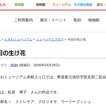
んち
動物園
植物館
ミュージアム
その他の施設
観光・
ご利用案内
展示・イベント
彫刻
植物館
E
>
ときわミュージアム
>
ミュージアムブログ
> 今日の生け花
日の生け花
テゴリ：
植物
) (投稿日：2026年03月28日)
きわミュージアム本館入り口では、華道家元池坊宇部支部二彩
。
日は、松原 博子 さんの作品です。
花材名＞ ストレチア、グロリオサ、ウーリーブッシュ