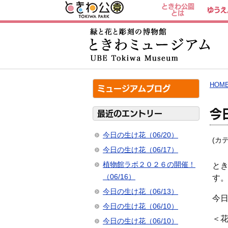
ときわ公園
ゆうえ
とは
HOM
ミュージアムブログ
今
最近のエントリー
今日の生け花（06/20）
(カ
今日の生け花（06/17）
植物館ラボ２０２６の開催！
と
（06/16）
す
今日の生け花（06/13）
今
今日の生け花（06/10）
＜
今日の生け花（06/10）