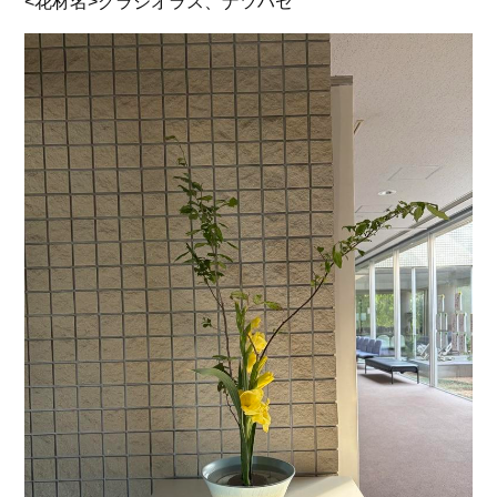
<花材名>グラジオラス、ナツハゼ