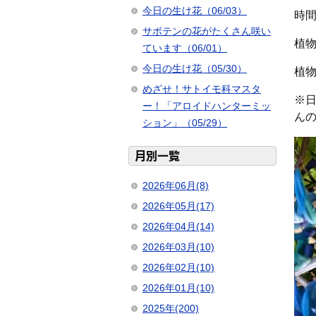
今日の生け花（06/03）
時
サボテンの花がたくさん咲い
植
ています（06/01）
今日の生け花（05/30）
植
めざせ！サトイモ科マスタ
※
ー！「アロイドハンターミッ
ん
ション」（05/29）
月別一覧
2026年06月(8)
2026年05月(17)
2026年04月(14)
2026年03月(10)
2026年02月(10)
2026年01月(10)
2025年(200)