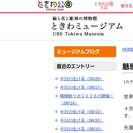
ときわ公園
ゆうえ
とは
HOM
ミュージアムブログ
魅
最近のエントリー
今日の生け花（06/20）
(カ
今日の生け花（06/17）
植物館ラボ２０２６の開催！
世
（06/16）
４
今日の生け花（06/13）
す
今日の生け花（06/10）
先
今日の生け花（06/10）