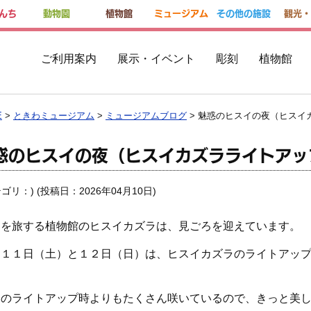
んち
動物園
植物館
ミュージアム
その他の施設
観光・
ご利用案内
展示・イベント
彫刻
植物館
E
>
ときわミュージアム
>
ミュージアムブログ
> 魅惑のヒスイの夜（ヒスイ
惑のヒスイの夜（ヒスイカズラライトアッ
テゴリ：
) (投稿日：2026年04月10日)
界を旅する植物館のヒスイカズラは、見ごろを迎えています。
月１１日（土）と１２日（日）は、ヒスイカズラのライトアッ
。
週のライトアップ時よりもたくさん咲いているので、きっと美