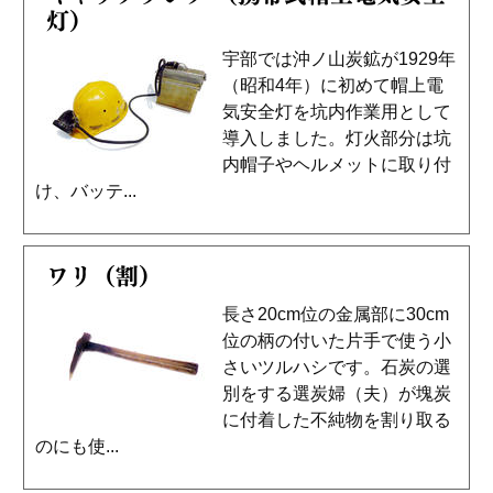
灯）
宇部では沖ノ山炭鉱が1929年
（昭和4年）に初めて帽上電
気安全灯を坑内作業用として
導入しました。灯火部分は坑
内帽子やヘルメットに取り付
け、バッテ...
ワリ（割）
長さ20cm位の金属部に30cm
位の柄の付いた片手で使う小
さいツルハシです。石炭の選
別をする選炭婦（夫）が塊炭
に付着した不純物を割り取る
のにも使...