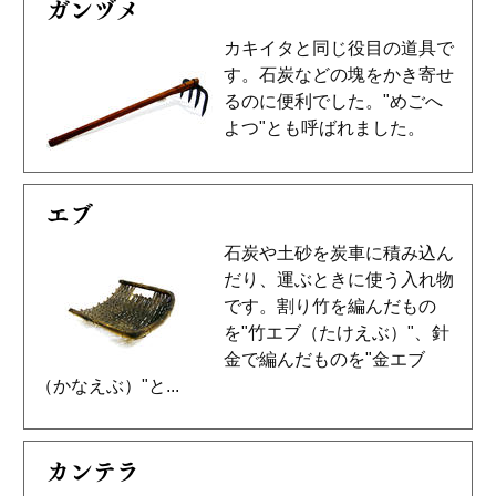
ガンヅメ
カキイタと同じ役目の道具で
す。石炭などの塊をかき寄せ
るのに便利でした。"めごへ
よつ"とも呼ばれました。
エブ
石炭や土砂を炭車に積み込ん
だり、運ぶときに使う入れ物
です。割り竹を編んだもの
を"竹エブ（たけえぶ）"、針
金で編んだものを"金エブ
（かなえぶ）"と...
カンテラ