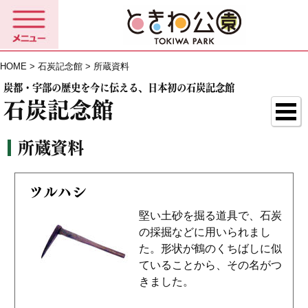
HOME
>
石炭記念館
> 所蔵資料
炭都・宇部の歴史を今に伝える、日本初の石炭記念館
石炭記念館
所蔵資料
ツルハシ
堅い土砂を掘る道具で、石炭
の採掘などに用いられまし
た。形状が鶴のくちばしに似
ていることから、その名がつ
きました。