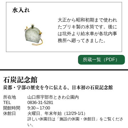
水入れ
大正から昭和初期まで使われ
たブリキ製の水筒です。後に
は坑外より給水車が各坑内事
務所へ廻ってきました。
所蔵一覧（PDF）
石炭記念館
炭都・宇部の歴史を今に伝える、日本初の石炭記念館
所在地
山口県宇部市ときわ公園内
TEL
0836-31-5281
開館時間
9:30～17:00
休館日
火曜日、年末年始（12/29-1/1）
詳しい休園日は「
施設の休園・休館日
」をご覧くださ
い。