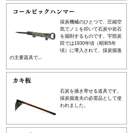
コールピックハンマー
採炭機械のひとつで、圧縮空
気でノミを叩いて石炭や岩石
を掘削するものです。宇部炭
田では1930年頃（昭和5年
頃）に導入されて、採炭掘進
の主要器具で...
カキ板
石炭を掻き寄せる道具です。
採炭掘進夫の必需品として使
われました。