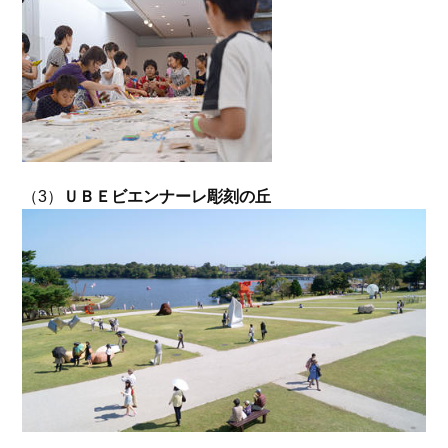
（3）
ＵＢＥビエンナーレ彫刻の丘