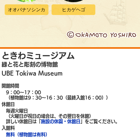
オオバナソシンカ
ヒカゲヘゴ
ときわミュージアム
緑と花と彫刻の博物館
UBE Tokiwa Museum
開館時間
9：00～17：00
（植物館は9：30～16：30（最終入館16：00））
休館日
毎週火曜日
（火曜日が祝日の場合は、その翌日を休館）
詳しい休館日は「
施設の休園・休館日
」をご覧ください。
入館料
無料（植物館は有料）