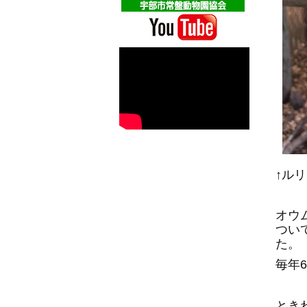
↑ル
オウ
つい
た。
毎年6
とき