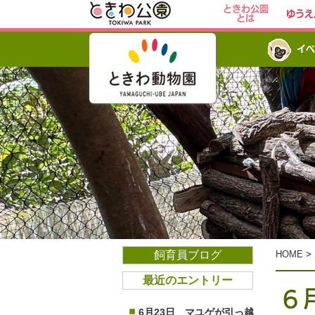
ときわ公園
ゆうえ
とは
イベ
飼育員ブログ
HOME
>
最近のエントリー
6
6月23日 マユゲが引っ越