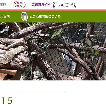
グルメ・
学び
ご来園ガイド
ショップ
利用案内
ときわ動物園について
15