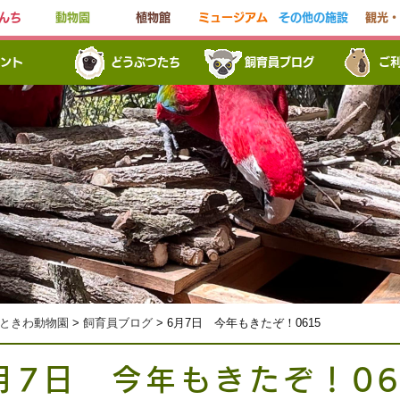
んち
動物園
植物館
ミュージアム
その他の施設
観光・
ント
どうぶつたち
飼育員ブログ
ご
ときわ動物園
>
飼育員ブログ
> 6月7日 今年もきたぞ！0615
月7日 今年もきたぞ！06