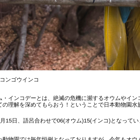
リコンゴウインコ
ム・インコデーとは、絶滅の危機に瀕するオウムやイン
ての理解を深めてもらおう！ということで日本動物園水
月15日、語呂合わせで06(オウム)15(インコ)となって
わ動物園では毎年恒例となっておりますが、今年もオウ