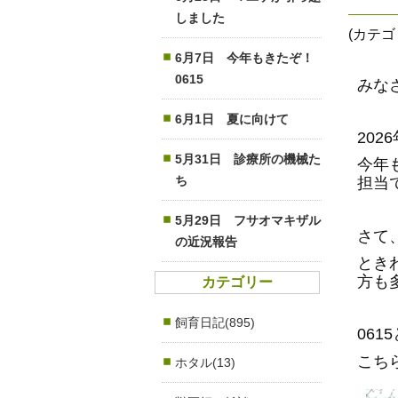
しました
(カテ
6月7日 今年もきたぞ！
0615
みな
6月1日 夏に向けて
20
5月31日 診療所の機械た
今年
ち
担当
5月29日 フサオマキザル
さて
の近況報告
とき
方も
カテゴリー
飼育日記(895)
06
こち
ホタル(13)