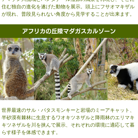
住む独自の進化を遂げた動物を展示。頭上にフサオマキザル
が現れ、普段見られない角度から見学することが出来ます。
アフリカの丘陵マダガスカルゾーン
世界最速のサル・パタスモンキーと岩場のミーアキャット、
半砂漠有棘林に生息するワオキツネザルと降雨林のエリマキ
キツネザルを川を挟んで展示、それぞれの環境に適応して暮
らす様子を体感できます。