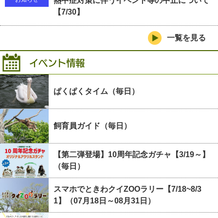
熱中症対策に伴うイベント等の中止について
【7/30】
一覧を見る
イベント情報
ぱくぱくタイム（毎日）
飼育員ガイド（毎日）
【第二弾登場】10周年記念ガチャ【3/19～】
（毎日）
スマホでときわクイZOOラリー【7/18~8/3
1】（07月18日～08月31日）