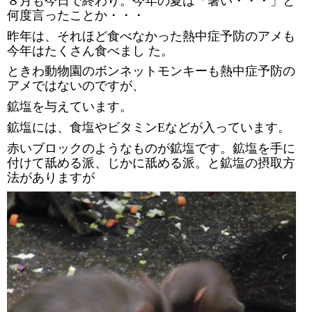
８月も今日で終わり。今年の夏は「暑い・・・」と
何度言ったことか・・・
昨年は、それほど食べなかった熱中症予防のアメも
今年はたくさん食べまし た。
ときわ動物園のボンネットモンキーも熱中症予防の
アメではないのですが、
鉱塩を与えています。
鉱塩には、食塩やビタミン
E
などが入っています。
赤いブロックのようなものが鉱塩です。
鉱塩を手に
付けて舐める派、じかに舐める派。と鉱塩の摂取方
法がありますが