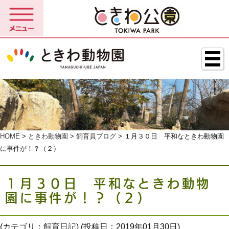
HOME
>
ときわ動物園
>
飼育員ブログ
> １月３０日 平和なときわ動物園
に事件が！？（２）
１月３０日 平和なときわ動物
園に事件が！？（２）
(カテゴリ：
飼育日記
) (投稿日：2019年01月30日)