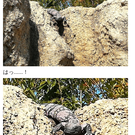
はっ......！