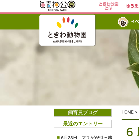
ときわ公園
ゆうえ
とは
イベ
飼育員ブログ
HOME
>
最近のエントリー
６
6月23日 マユゲが引っ越