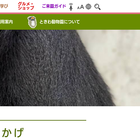
グルメ・
学び
ご来園ガイド
ショップ
利用案内
ときわ動物園について
おかげ