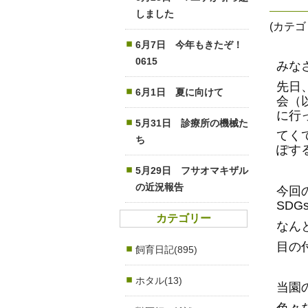
しました
(カテ
6月7日 今年もきたぞ！
0615
みな
先日
6月1日 夏に向けて
会（
に行
5月31日 診療所の機械た
てく
ち
ぽす
5月29日 フサオマキザル
の近況報告
今回
SDG
カテゴリー
なん
目の
飼育日記(895)
ホタル(13)
当園
色々