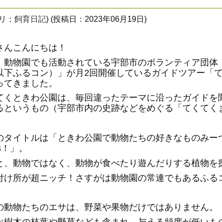
ゴリ：
飼育日記
) (投稿日：2023年06月19日)
さんこんにちは！
、動物園でも活動されている宇部市のボランティア団体
以下ふるコン）」が月2回開催しているガイドツアー「
ってきました。
てくときわ公園は、毎回違ったテーマに沿ったガイドを
るというもの（宇部市内の史跡などをめぐる「てくてく
のタイトルは「ときわ公園で動物たちの好きなものみー
s！」。
と、動物ではなく、動物が食べたり遊んだりする植物を探す
付け所が超ニッチ！さすがは動物園の常連でもあるふる
の動物たちのエサは、野菜や果物だけではありません。
な樹木の枝葉や野草なども含まれ、与える頻度が低いもの