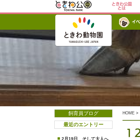
ときわ公園
とは
イベ
飼育員ブログ
HOME
>
最近のエントリー
1
2月19日 そして大人へ