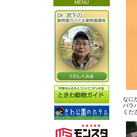
MENU
なに
バラ
くだ