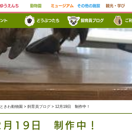
ゆうえんち
動物園
ミュージアム
その他の施設
観光・学び
ント
どうぶつたち
飼育員ブログ
ご
ときわ動物園
>
飼育員ブログ
> 12月19日 制作中！
2月19日 制作中！