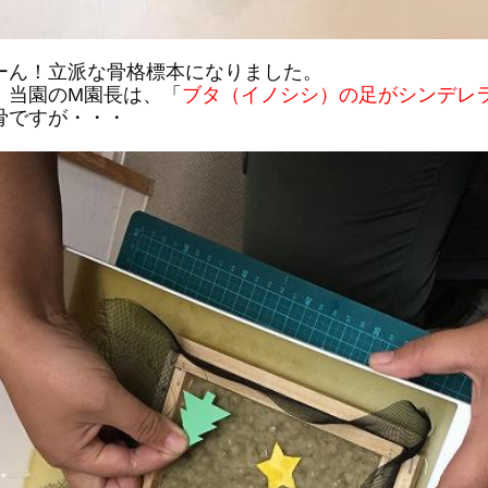
ーん！立派な骨格標本になりました。
、当園のM園長は、「
ブタ（イノシシ）の足がシンデレ
骨ですが・・・