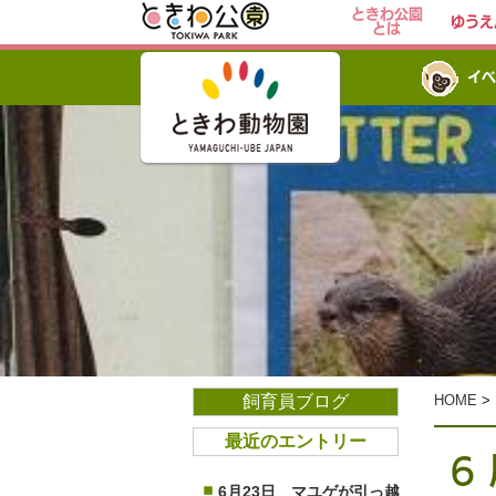
ときわ公園
ゆうえ
とは
イベ
飼育員ブログ
HOME
>
最近のエントリー
６
6月23日 マユゲが引っ越