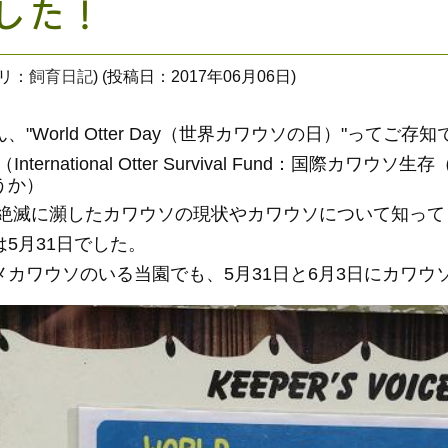
した！
ゴリ：
飼育日記
) (投稿日：2017年06月06日)
、"World Otter Day（世界カワウソの日）"ってご存
F（International Otter Survival Fund：国
うか）
 絶滅に瀕したカワウソの現状やカワウソについて知っ
は5月31日でした。
メカワウソのいる当園でも、5月31日と6月3日にカワ