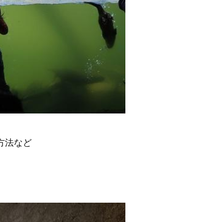
方法など
。