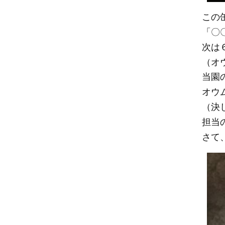
この
「〇
次は
（オ
当園
オウ
（決
担当
さて