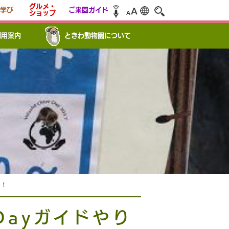
グルメ・
学び
ご来園ガイド
ショップ
利用案内
ときわ動物園について
た！
 Dayガイドやり