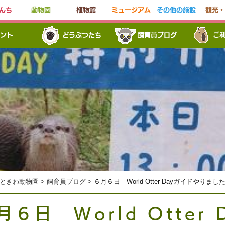
んち
動物園
植物館
ミュージアム
その他の施設
観光・
ント
どうぶつたち
飼育員ブログ
ご
ときわ動物園
>
飼育員ブログ
> ６月６日 World Otter Dayガイドやりまし
月６日 World Otter