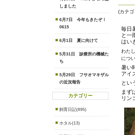
しました
(カテ
6月7日 今年もきたぞ！
0615
毎日
と一
6月1日 夏に向けて
はい
わた
5月31日 診療所の機械た
につ
ち
暑い
アイ
5月29日 フサオマキザル
の近況報告
とい
まず
カテゴリー
リン
飼育日記(895)
ホタル(13)