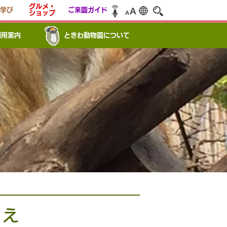
グルメ・
学び
ご来園ガイド
ショップ
利用案内
ときわ動物園について
冷え