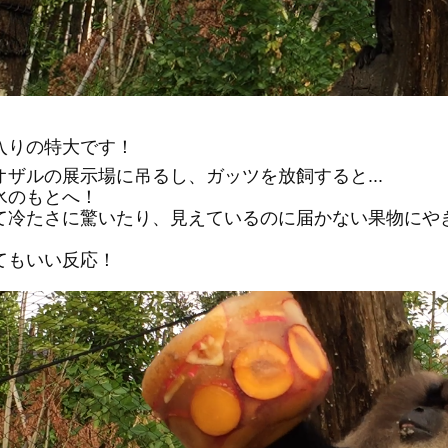
入りの特大です！
オザルの展示場に吊るし、ガッツを放飼すると...
氷のもとへ！
て冷たさに驚いたり、見えているのに届かない果物にや
てもいい反応！