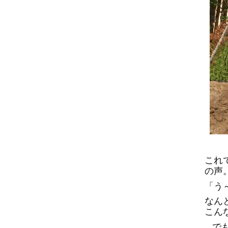
これ
の声
「う～
なん
こん
..