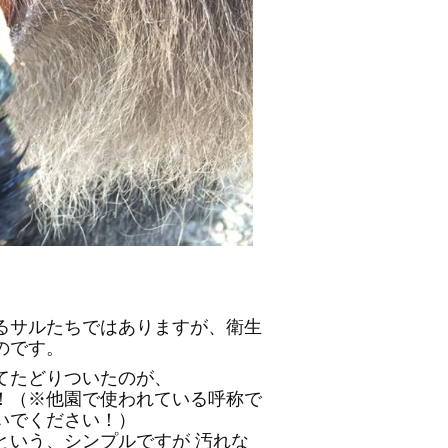
るサルたちではありますが、衛生
のです。
てたどりついたのが、
！（※他園で使われている呼称で
いでください！）
という、シンプルですが 汚れな