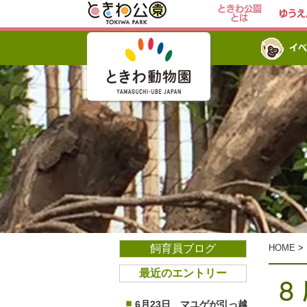
ときわ公園
ゆうえ
とは
イベ
飼育員ブログ
HOME
>
最近のエントリー
８
6月23日 マユゲが引っ越