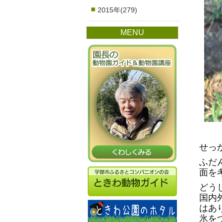
2015年(279)
MENU
せっ
ふだ
面を
どう
国内
はあ
氷を