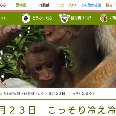
んち
動物園
植物館
ミュージアム
その他の施設
観光・
ント
どうぶつたち
飼育員ブログ
ご
ときわ動物園
>
飼育員ブログ
> ８月２３日 こっそり冷え冷え
月２３日 こっそり冷え