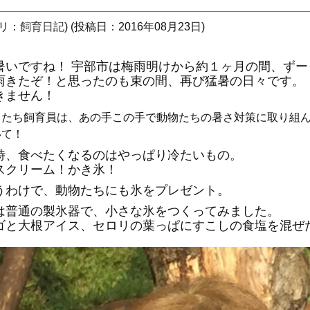
ゴリ：
飼育日記
) (投稿日：2016年08月23日)
暑いですね！ 宇部市は梅雨明けから約１ヶ月の間、ずー
雨きたぞ！と思ったのも束の間、再び猛暑の日々です。
きません！
したち飼育員は、あの手この手で動物たちの暑さ対策に取り組ん
いて！
時、食べたくなるのはやっぱり冷たいもの。
スクリーム！かき氷！
うわけで、動物たちにも氷をプレゼント。
は普通の製氷器で、小さな氷をつくってみました。
ゴと大根アイス、セロリの葉っぱにすこしの食塩を混ぜ