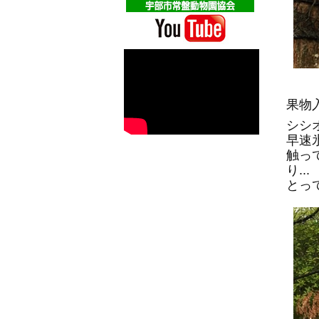
果物
シシ
早速
触っ
り...
とっ