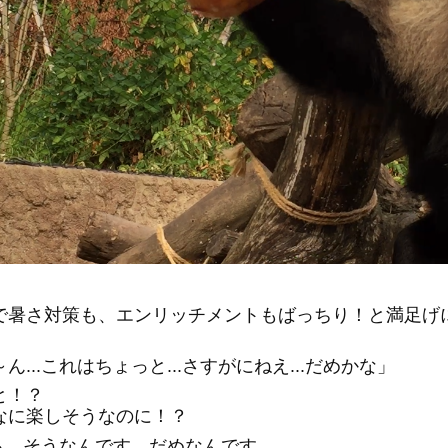
で暑さ対策も、エンリッチメントもばっちり！と満足げ
。
ん...これはちょっと...さすがにねえ...だめかな」
と！？
なに楽しそうなのに！？
.でも、そうなんです、だめなんです。