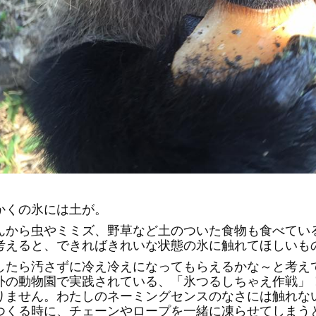
かくの氷には土が。
んから虫やミミズ、野草など土のついた食物も食べてい
考えると、できればきれいな状態の氷に触れてほしいも
したら汚さずに冷え冷えになってもらえるかな～と考え
外の動物園で実践されている、「氷つるしちゃえ作戦」
りません。わたしのネーミングセンスのなさには触れな
つくる時に、チェーンやロープを一緒に凍らせてしまう