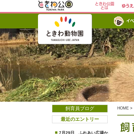
ときわ公園
ゆうえ
とは
イベ
飼育員ブログ
HOME
>
最近のエントリー
飼
7月29日 ふれあい広場か