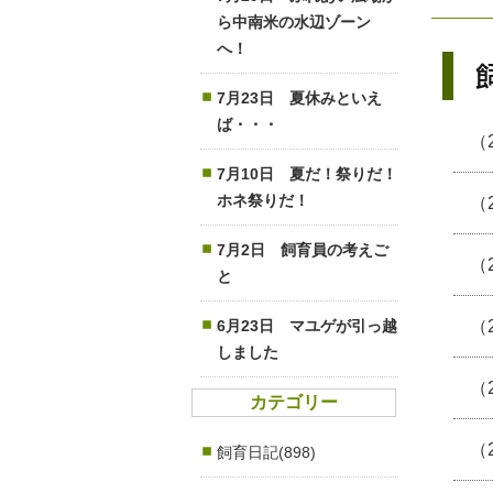
ら中南米の水辺ゾーン
へ！
7月23日 夏休みといえ
ば・・・
（
7月10日 夏だ！祭りだ！
ホネ祭りだ！
（
7月2日 飼育員の考えご
（
と
6月23日 マユゲが引っ越
（
しました
（
カテゴリー
（
飼育日記(898)