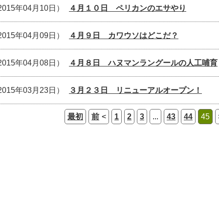
2015年04月10日）
４月１０日 ペリカンのエサやり
2015年04月09日）
４月９日 カワウソはどこだ？
2015年04月08日）
４月８日 ハヌマンラングールの人工哺育
2015年03月23日）
３月２３日 リニューアルオープン！
最初
前
1
2
3
...
43
44
45