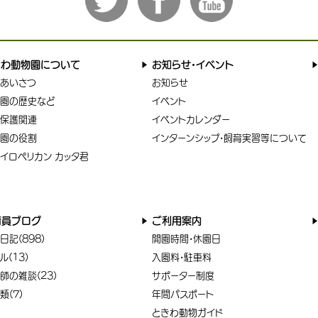
きわ動物園について
お知らせ・イベント
あいさつ
お知らせ
園の歴史など
イベント
保護関連
イベントカレンダー
園の役割
インターンシップ・飼育実習等について
イロペリカン カッタ君
育員ブログ
ご利用案内
日記(898)
開園時間・休園日
ル(13)
入園料・駐車料
師の雑談(23)
サポーター制度
類(7)
年間パスポート
ときわ動物ガイド