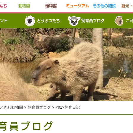
んち
動物園
植物館
ミュージアム
その他の施設
観光・
ント
どうぶつたち
飼育員ブログ
ご
ときわ動物園
>
飼育員ブログ
> <01>飼育日記
育員ブログ