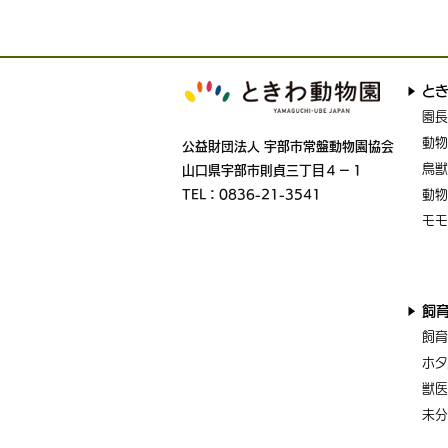
と
園長
動物
公益財団法人 宇部市常盤動物園協会
鳥獣
山口県宇部市則貞三丁目４－１
TEL：0836-21-3541
動物
モモ
飼
飼育
ホタ
獣医
未分