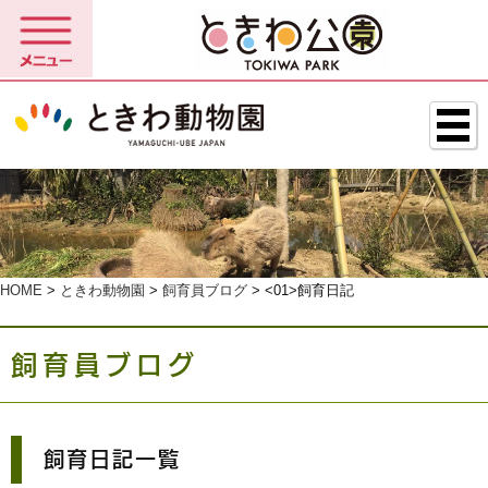
HOME
>
ときわ動物園
>
飼育員ブログ
> <01>飼育日記
飼育員ブログ
飼育日記一覧