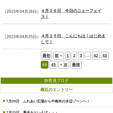
４月２６日 今日のニューフェイ
（2015年04月26日）
ス！
４月２５日 こんにちは！はじめま
（2015年04月25日）
して！
最初
前
1
2
3
...
42
43
44
45
次
最後
飼育員ブログ
最近のエントリー
7月29日 ふれあい広場から中南米の水辺ゾーンへ！
7月23日 夏休みといえば・・・